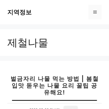
컨
텐
지역정보
메
츠
로
뉴
건
너
제철나물
뛰
기
벌금자리 나물 먹는 방법 | 봄철
입맛 돋우는 나물 요리 꿀팁 공
유해요!