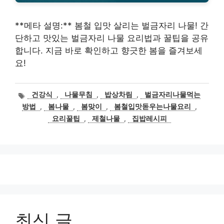
**메타 설명:** 봄철 입맛 살리는 벌금자리 나물! 간
단하고 맛있는 벌금자리 나물 요리법과 꿀팁을 공유
합니다. 지금 바로 확인하고 향긋한 봄을 즐겨보세
요!
태
건강식
,
나물무침
,
밥상차림
,
벌금자리나물먹는
그
방법
,
봄나물
,
봄맞이
,
봄철입맛돋우는나물요리
,
요리꿀팁
,
제철나물
,
집밥레시피
최신 글