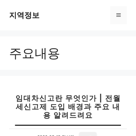
컨
텐
지역정보
메
츠
로
뉴
건
너
주요내용
뛰
기
임대차신고란 무엇인가 | 전월
세신고제 도입 배경과 주요 내
용 알려드려요