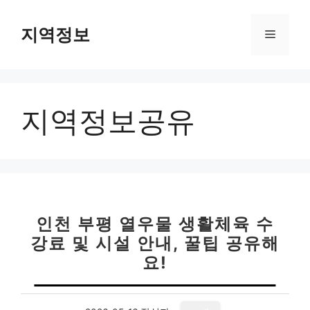
컨
텐
지역정보
메
츠
로
뉴
건
너
지역정보공유
뛰
기
인천 부평 열우물 생활체육 수
강료 및 시설 안내, 꿀팁 공유해
요!