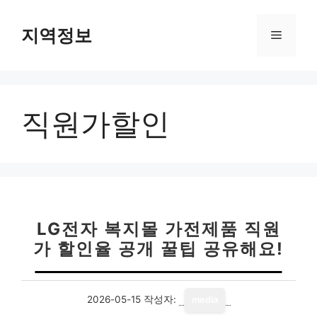
컨
텐
지역정보
메
츠
로
뉴
건
너
직원가할인
뛰
기
LG전자 복지몰 가전제품 직원
가 할인율 공개 꿀팁 공유해요!
2026-05-15
작성자:
media