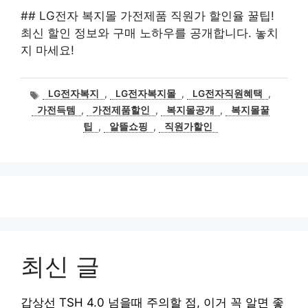
## LG전자 복지몰 가전제품 직원가 할인율 꿀팁!
최신 할인 정보와 구매 노하우를 공개합니다. 놓치
지 마세요!
태
LG전자복지
,
LG전자복지몰
,
LG전자직원혜택
,
그
가전득템
,
가전제품할인
,
복지몰공개
,
복지몰꿀
팁
,
알뜰쇼핑
,
직원가할인
최신 글
갑상선 TSH 4.0 넘을때 주의할 점, 이거 꼭 알면 좋