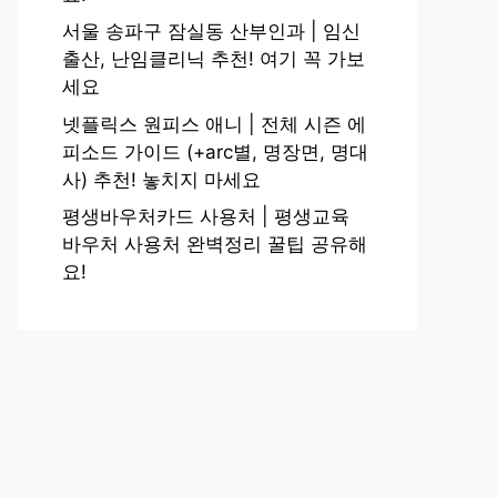
서울 송파구 잠실동 산부인과 | 임신
출산, 난임클리닉 추천! 여기 꼭 가보
세요
넷플릭스 원피스 애니 | 전체 시즌 에
피소드 가이드 (+arc별, 명장면, 명대
사) 추천! 놓치지 마세요
평생바우처카드 사용처 | 평생교육
바우처 사용처 완벽정리 꿀팁 공유해
요!