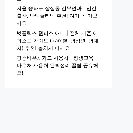
서울 송파구 잠실동 산부인과 | 임신
출산, 난임클리닉 추천! 여기 꼭 가보
세요
넷플릭스 원피스 애니 | 전체 시즌 에
피소드 가이드 (+arc별, 명장면, 명대
사) 추천! 놓치지 마세요
평생바우처카드 사용처 | 평생교육
바우처 사용처 완벽정리 꿀팁 공유해
요!