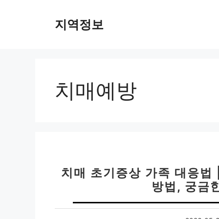
컨
텐
지역정보
츠
로
건
너
뛰
치매예방
기
치매 초기증상 가족 대응법 
방법, 궁금