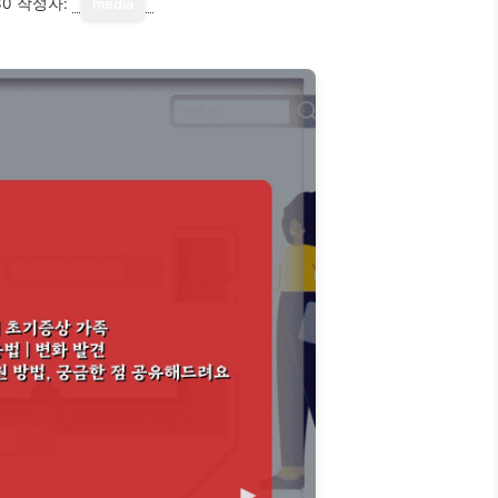
30
작성자:
media