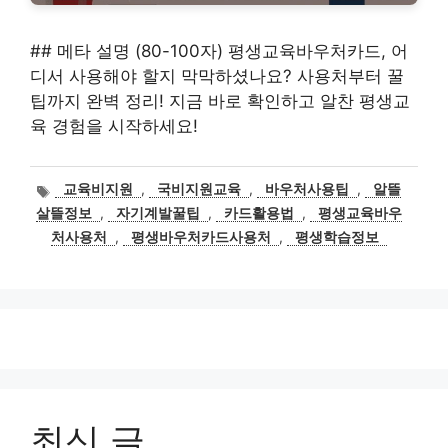
## 메타 설명 (80-100자) 평생교육바우처카드, 어
디서 사용해야 할지 막막하셨나요? 사용처부터 꿀
팁까지 완벽 정리! 지금 바로 확인하고 알찬 평생교
육 경험을 시작하세요!
태
교육비지원
,
국비지원교육
,
바우처사용팁
,
알뜰
그
살뜰정보
,
자기계발꿀팁
,
카드활용법
,
평생교육바우
처사용처
,
평생바우처카드사용처
,
평생학습정보
최신 글