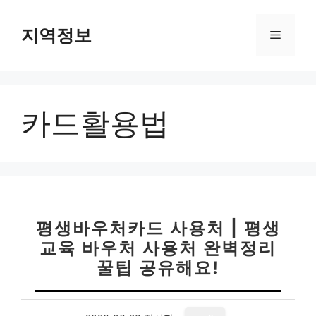
컨
텐
지역정보
메
츠
로
뉴
건
너
카드활용법
뛰
기
평생바우처카드 사용처 | 평생
교육 바우처 사용처 완벽정리
꿀팁 공유해요!