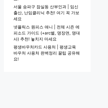
서울 송파구 잠실동 산부인과 | 임신
출산, 난임클리닉 추천! 여기 꼭 가보
세요
넷플릭스 원피스 애니 | 전체 시즌 에
피소드 가이드 (+arc별, 명장면, 명대
사) 추천! 놓치지 마세요
평생바우처카드 사용처 | 평생교육
바우처 사용처 완벽정리 꿀팁 공유해
요!