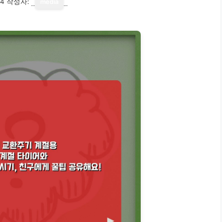
14
작성자:
media