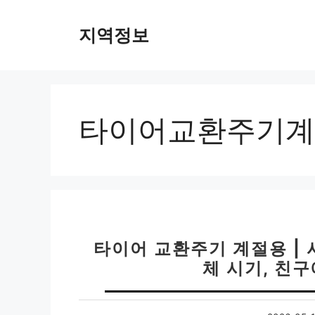
컨
텐
지역정보
츠
로
건
너
뛰
타이어교환주기계
기
타이어 교환주기 계절용 |
체 시기, 친