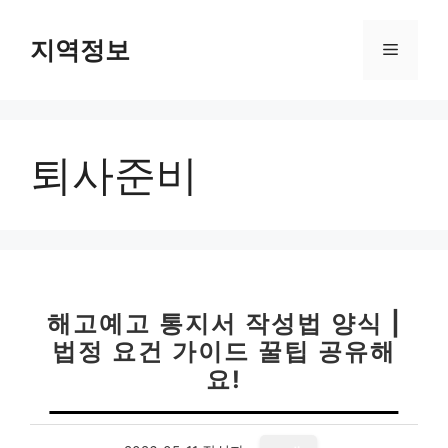
컨
텐
지역정보
메
츠
로
뉴
건
너
퇴사준비
뛰
기
해고예고 통지서 작성법 양식 |
법정 요건 가이드 꿀팁 공유해
요!