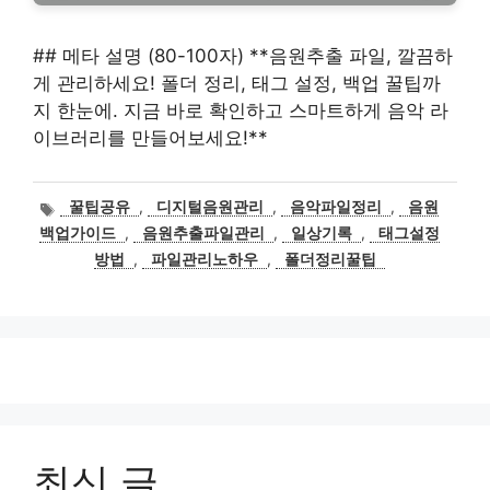
## 메타 설명 (80-100자) **음원추출 파일, 깔끔하
게 관리하세요! 폴더 정리, 태그 설정, 백업 꿀팁까
지 한눈에. 지금 바로 확인하고 스마트하게 음악 라
이브러리를 만들어보세요!**
태
꿀팁공유
,
디지털음원관리
,
음악파일정리
,
음원
그
백업가이드
,
음원추출파일관리
,
일상기록
,
태그설정
방법
,
파일관리노하우
,
폴더정리꿀팁
최신 글