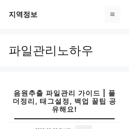
컨
텐
지역정보
메
츠
로
뉴
건
너
파일관리노하우
뛰
기
음원추출 파일관리 가이드 | 폴
더정리, 태그설정, 백업 꿀팁 공
유해요!