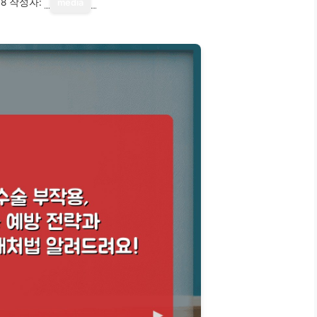
18
작성자:
media