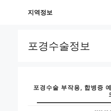
컨
텐
지역정보
츠
로
건
너
뛰
포경수술정보
기
포경수술 부작용, 합병증 