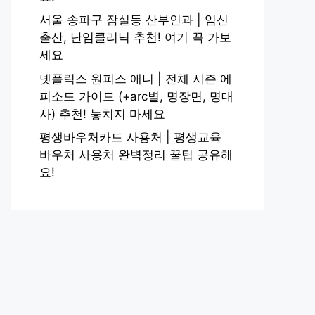
서울 송파구 잠실동 산부인과 | 임신
출산, 난임클리닉 추천! 여기 꼭 가보
세요
넷플릭스 원피스 애니 | 전체 시즌 에
피소드 가이드 (+arc별, 명장면, 명대
사) 추천! 놓치지 마세요
평생바우처카드 사용처 | 평생교육
바우처 사용처 완벽정리 꿀팁 공유해
요!