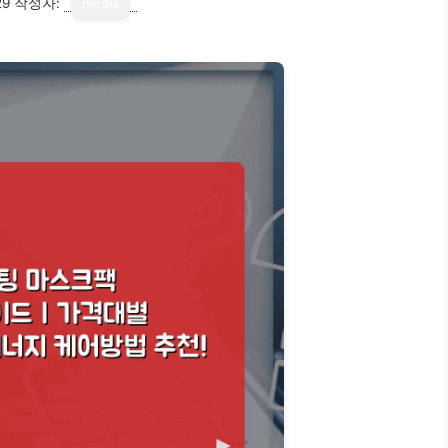
29
작성자:
media