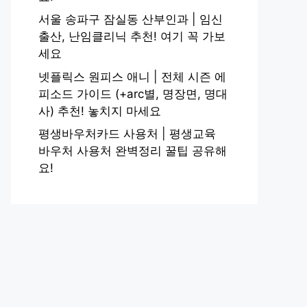
서울 송파구 잠실동 산부인과 | 임신
출산, 난임클리닉 추천! 여기 꼭 가보
세요
넷플릭스 원피스 애니 | 전체 시즌 에
피소드 가이드 (+arc별, 명장면, 명대
사) 추천! 놓치지 마세요
평생바우처카드 사용처 | 평생교육
바우처 사용처 완벽정리 꿀팁 공유해
요!