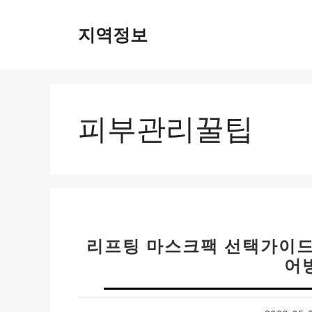
컨
텐
지역정보
츠
로
건
너
뛰
피부관리꿀팁
기
리프팅 마스크팩 선택가이드 
어