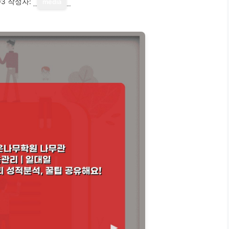
03
작성자:
media