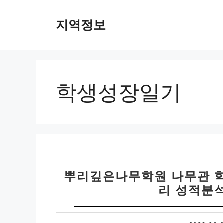
컨
텐
지역정보
츠
로
건
너
뛰
학생성장일기
기
뿌리깊은나무학원 나무관 학
리 성적분석