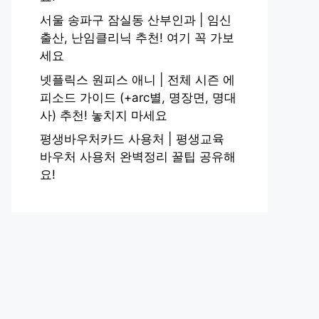
서울 송파구 잠실동 산부인과 | 임신
출산, 난임클리닉 추천! 여기 꼭 가보
세요
넷플릭스 원피스 애니 | 전체 시즌 에
피소드 가이드 (+arc별, 명장면, 명대
사) 추천! 놓치지 마세요
평생바우처카드 사용처 | 평생교육
바우처 사용처 완벽정리 꿀팁 공유해
요!