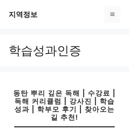
컨
텐
지역정보
메
츠
로
뉴
건
너
학습성과인증
뛰
기
동탄 뿌리 깊은 독해 | 수강료 |
독해 커리큘럼 | 강사진 | 학습
성과 | 학부모 후기 | 찾아오는
길 추천!