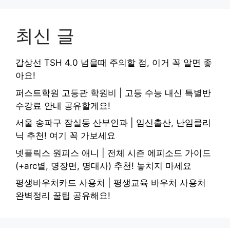
최신 글
갑상선 TSH 4.0 넘을때 주의할 점, 이거 꼭 알면 좋
아요!
퍼스트학원 고등관 학원비 | 고등 수능 내신 특별반
수강료 안내 공유할게요!
서울 송파구 잠실동 산부인과 | 임신출산, 난임클리
닉 추천! 여기 꼭 가보세요
넷플릭스 원피스 애니 | 전체 시즌 에피소드 가이드
(+arc별, 명장면, 명대사) 추천! 놓치지 마세요
평생바우처카드 사용처 | 평생교육 바우처 사용처
완벽정리 꿀팁 공유해요!