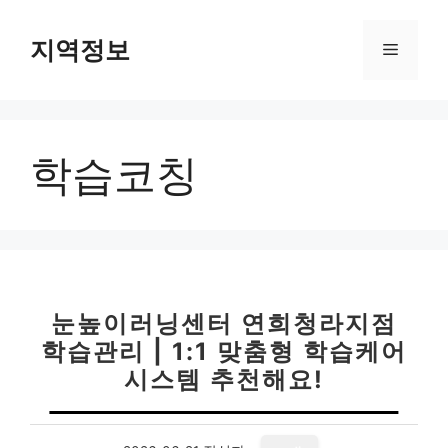
컨
텐
지역정보
메
츠
로
뉴
건
너
학습코칭
뛰
기
눈높이러닝센터 연희청라지점
학습관리 | 1:1 맞춤형 학습케어
시스템 추천해요!