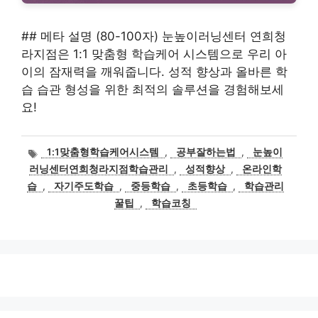
## 메타 설명 (80-100자) 눈높이러닝센터 연희청
라지점은 1:1 맞춤형 학습케어 시스템으로 우리 아
이의 잠재력을 깨워줍니다. 성적 향상과 올바른 학
습 습관 형성을 위한 최적의 솔루션을 경험해보세
요!
태
1:1맞춤형학습케어시스템
,
공부잘하는법
,
눈높이
그
러닝센터연희청라지점학습관리
,
성적향상
,
온라인학
습
,
자기주도학습
,
중등학습
,
초등학습
,
학습관리
꿀팁
,
학습코칭