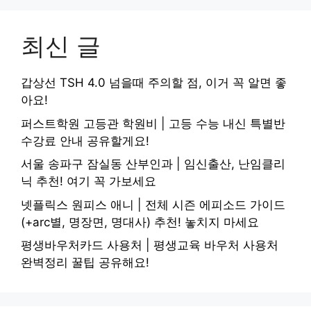
최신 글
갑상선 TSH 4.0 넘을때 주의할 점, 이거 꼭 알면 좋
아요!
퍼스트학원 고등관 학원비 | 고등 수능 내신 특별반
수강료 안내 공유할게요!
서울 송파구 잠실동 산부인과 | 임신출산, 난임클리
닉 추천! 여기 꼭 가보세요
넷플릭스 원피스 애니 | 전체 시즌 에피소드 가이드
(+arc별, 명장면, 명대사) 추천! 놓치지 마세요
평생바우처카드 사용처 | 평생교육 바우처 사용처
완벽정리 꿀팁 공유해요!