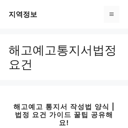
컨
텐
지역정보
메
츠
로
뉴
건
너
해고예고통지서법정
뛰
기
요건
해고예고 통지서 작성법 양식 |
법정 요건 가이드 꿀팁 공유해
요!