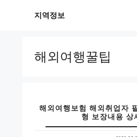
컨
텐
지역정보
츠
로
건
너
뛰
해외여행꿀팁
기
해외여행보험 해외취업자 필
형 보장내용 상