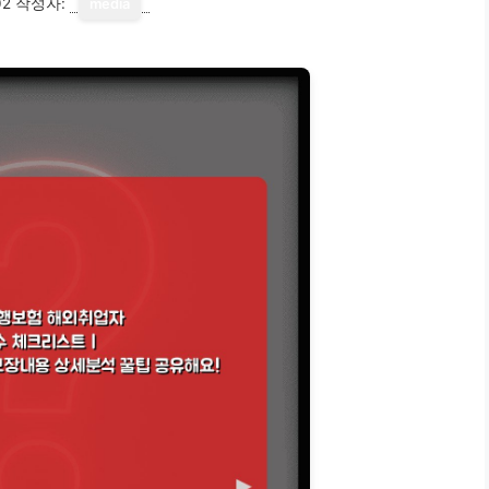
02
작성자:
media