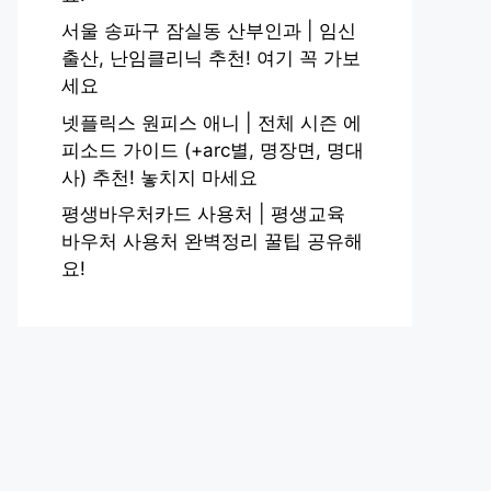
서울 송파구 잠실동 산부인과 | 임신
출산, 난임클리닉 추천! 여기 꼭 가보
세요
넷플릭스 원피스 애니 | 전체 시즌 에
피소드 가이드 (+arc별, 명장면, 명대
사) 추천! 놓치지 마세요
평생바우처카드 사용처 | 평생교육
바우처 사용처 완벽정리 꿀팁 공유해
요!