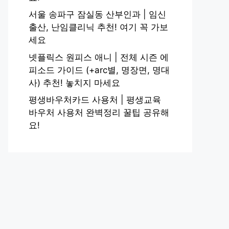
서울 송파구 잠실동 산부인과 | 임신
출산, 난임클리닉 추천! 여기 꼭 가보
세요
넷플릭스 원피스 애니 | 전체 시즌 에
피소드 가이드 (+arc별, 명장면, 명대
사) 추천! 놓치지 마세요
평생바우처카드 사용처 | 평생교육
바우처 사용처 완벽정리 꿀팁 공유해
요!