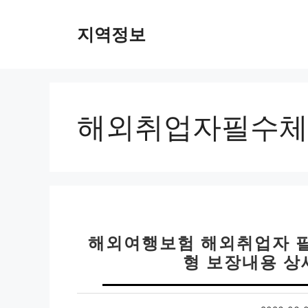
컨
텐
지역정보
츠
로
건
너
뛰
해외취업자필수체
기
해외여행보험 해외취업자 필
형 보장내용 상