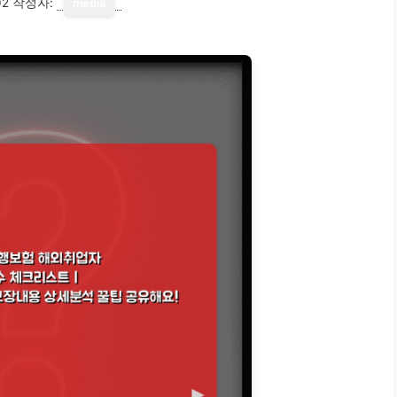
02
작성자:
media