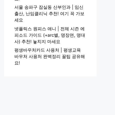
서울 송파구 잠실동 산부인과 | 임신
출산, 난임클리닉 추천! 여기 꼭 가보
세요
넷플릭스 원피스 애니 | 전체 시즌 에
피소드 가이드 (+arc별, 명장면, 명대
사) 추천! 놓치지 마세요
평생바우처카드 사용처 | 평생교육
바우처 사용처 완벽정리 꿀팁 공유해
요!