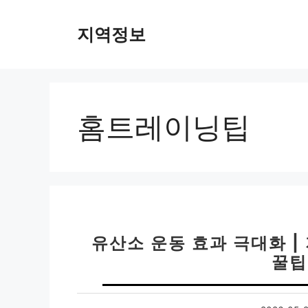
컨
텐
지역정보
츠
로
건
너
뛰
홈트레이닝팁
기
유산소 운동 효과 극대화 
꿀팁