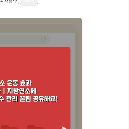
24
작성자:
media