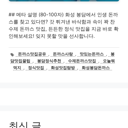
## 메타 설명 (80-100자) 화성 봉담에서 인생 돈까
스를 찾고 있다면? 갓 튀겨낸 바삭함과 속이 꽉 찬
수제 돈까스 맛집, 든든한 정식 맛집을 지금 바로 확
인해보세요! 잊지 못할 맛을 선사합니다.
태
돈까스맛집공유
,
돈까스사랑
,
맛있는돈까스
,
봉
그
담맛집꿀팁
,
봉담정식추천
,
수제돈까스맛집
,
오늘뭐
먹지
,
정식맛집
,
화성맛집탐방
,
화성봉담돈까스
최신 글