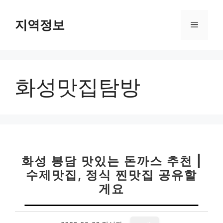
컨
텐
지역정보
메
츠
로
뉴
건
너
화성맛집탐방
뛰
기
화성 봉담 맛있는 돈까스 추천 |
수제맛집, 정식 찐맛집 공유할
게요