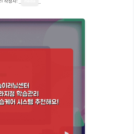
21
작성자:
media