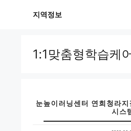
컨
텐
지역정보
츠
로
건
너
뛰
1:1맞춤형학습케
기
눈높이러닝센터 연희청라지점 
시스