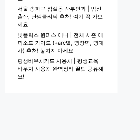
서울 송파구 잠실동 산부인과 | 임신
출산, 난임클리닉 추천! 여기 꼭 가보
세요
넷플릭스 원피스 애니 | 전체 시즌 에
피소드 가이드 (+arc별, 명장면, 명대
사) 추천! 놓치지 마세요
평생바우처카드 사용처 | 평생교육
바우처 사용처 완벽정리 꿀팁 공유해
요!