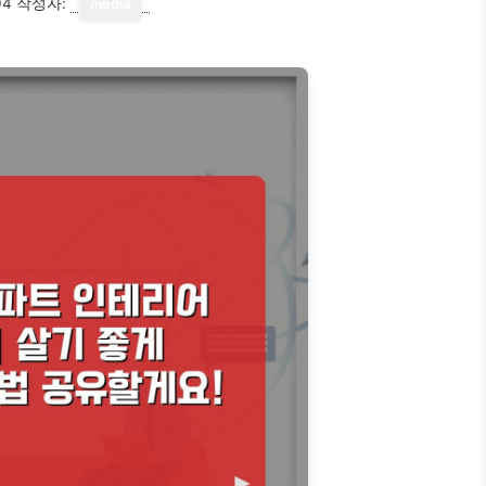
04
작성자:
media