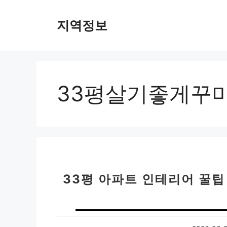
컨
텐
지역정보
츠
로
건
너
뛰
33평살기좋게꾸
기
33평 아파트 인테리어 꿀팁