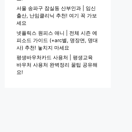
서울 송파구 잠실동 산부인과 | 임신
출산, 난임클리닉 추천! 여기 꼭 가보
세요
넷플릭스 원피스 애니 | 전체 시즌 에
피소드 가이드 (+arc별, 명장면, 명대
사) 추천! 놓치지 마세요
평생바우처카드 사용처 | 평생교육
바우처 사용처 완벽정리 꿀팁 공유해
요!