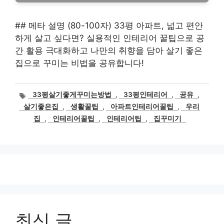
## 메타 설명 (80-100자) 33평 아파트, 넓고 편안
하게 살고 싶다면? 실용적인 인테리어 꿀팁으로 공
간 활용 극대화하고 나만의 취향을 담아 살기 좋은
집으로 꾸미는 비법을 공유합니다!
태
33평살기좋게꾸미는방법
,
33평인테리어
,
공유
,
그
살기좋은집
,
생활꿀팁
,
아파트인테리어꿀팁
,
우리
집
,
인테리어꿀팁
,
인테리어팁
,
집꾸미기
최신 글