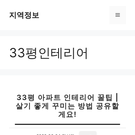
컨
텐
지역정보
메
츠
로
뉴
건
너
33평인테리어
뛰
기
33평 아파트 인테리어 꿀팁 |
살기 좋게 꾸미는 방법 공유할
게요!