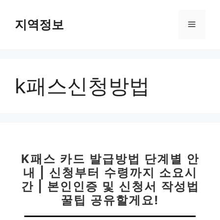
컨
텐
지역정보
메
츠
로
뉴
건
너
k패스신청방법
뛰
기
K패스 카드 발급방법 단계별 안
내 | 신청부터 수령까지 소요시
간 | 본인인증 및 신청서 작성법
꿀팁 공유할게요!