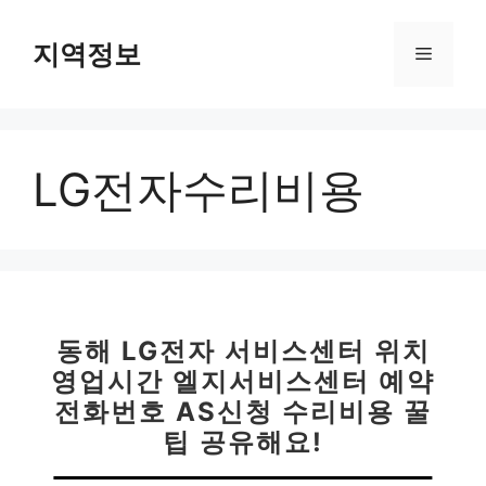
컨
텐
지역정보
메
츠
로
뉴
건
너
LG전자수리비용
뛰
기
동해 LG전자 서비스센터 위치
영업시간 엘지서비스센터 예약
전화번호 AS신청 수리비용 꿀
팁 공유해요!